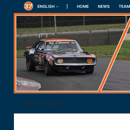
Skip
ENGLISH
|
HOME
NEWS
TEAM
to
content
Photo Gallery