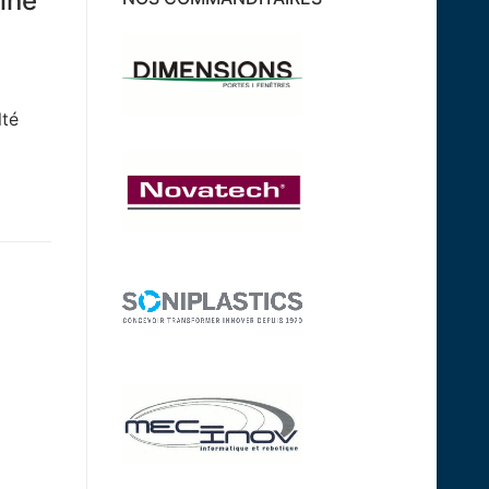
ine
lté