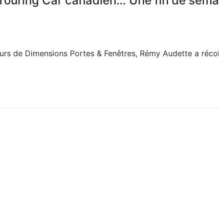
Touring Car canadien… Une fin de sema
rs de Dimensions Portes & Fenêtres, Rémy Audette a réco