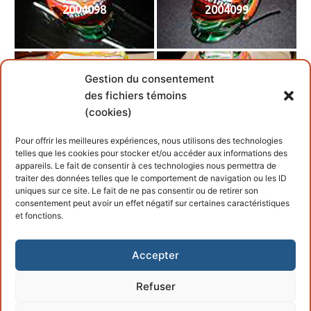
2004098
2004099
Gestion du consentement
2004100
2004101
des fichiers témoins
(cookies)
Pour offrir les meilleures expériences, nous utilisons des technologies
telles que les cookies pour stocker et/ou accéder aux informations des
appareils. Le fait de consentir à ces technologies nous permettra de
2004102
2004103
traiter des données telles que le comportement de navigation ou les ID
uniques sur ce site. Le fait de ne pas consentir ou de retirer son
consentement peut avoir un effet négatif sur certaines caractéristiques
et fonctions.
Accepter
Refuser
Copyright © 2026 – Propulsé par
Customify
.