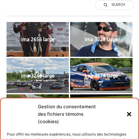
SEARCH
ima 2656 large
ima 3229 large
ima 3246 large
ima 3274 large
Gestion du consentement
ima 3362 large
ima 3385 large
des fichiers témoins
(cookies)
Pour offrir les meilleures expériences, nous utilisons des technologies