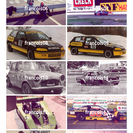
francois06
francois07
francois08
francois09
francois10
francois11
francois12
francois13