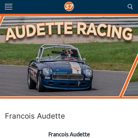
Aller
au
contenu
Rechercher :
Francois Audette
Francois Audette