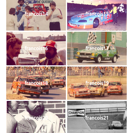
francois14
francois15
francois16
francois17
francois18
francois19
francois20
francois21