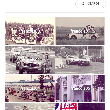
SEARCH
francois00
francois01
francois02
francois03
francois04
francois05