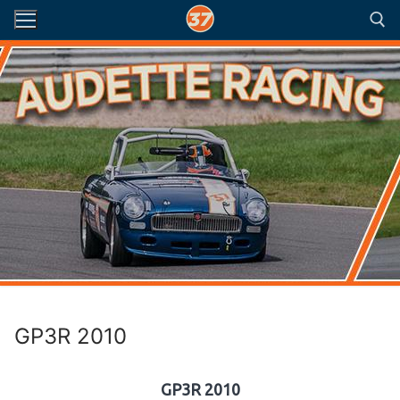
Aller
au
contenu
Rechercher :
GP3R 2010
GP3R 2010