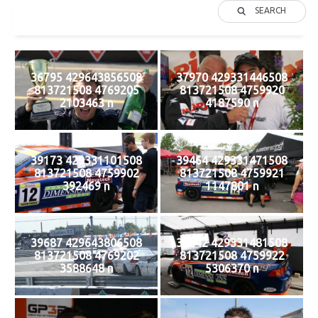
SEARCH
36795 429643856508
37970 429331446508
813721508 4769205
813721508 4759920
2103463 n
4187590 n
39173 429331101508
39464 429331471508
813721508 4759902
813721508 4759921
392469 n
1147801 n
39687 429643806508
39842 429331481508
813721508 4769202
813721508 4759922
3588648 n
5306370 n