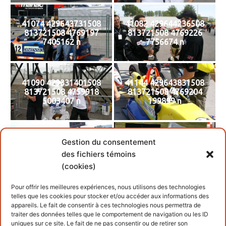
41074 429643731508
41082 429644236508
813721508 4769197
813721508 4769226
7405162 n
7756674 n
41090 429331401508
41144 429643831508
813721508 4759918
813721508 4769204
5003407 n
199899 n
41185 429643961508
44862 423480653817
Gestion du consentement
813721508 4769211
509458817 4646756
des fichiers témoins
7065183 n
1164808 n
(cookies)
Pour offrir les meilleures expériences, nous utilisons des technologies
telles que les cookies pour stocker et/ou accéder aux informations des
appareils. Le fait de consentir à ces technologies nous permettra de
gp3r 2010
podium
traiter des données telles que le comportement de navigation ou les ID
uniques sur ce site. Le fait de ne pas consentir ou de retirer son