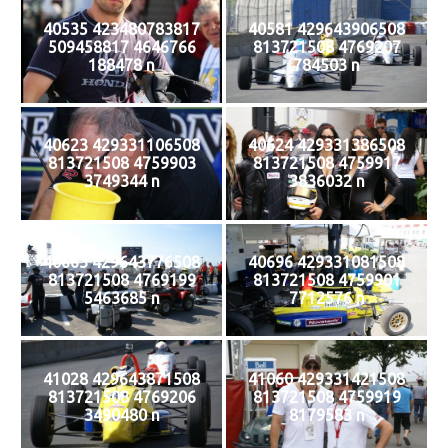
40535 423480783817
40581 429643906508
509458817 4646766
813721508 4769207
188478 n
784503 n
40623 429331106508
40624 429331386508
813721508 4759903
813721508 4759917
3749344 n
3836032 n
40663 429643776508
40696 429331081508
813721508 4769199
813721508 4759901
5463685 n
7712576 n
41028 429643871508
41060 429331421508
813721508 4769206
813721508 4759919
3490480 n
8179583 n