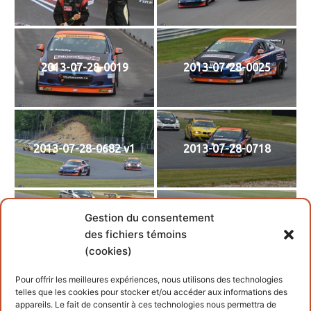
2013-07-28-0019
2013-07-28-0025
2013-07-28-0682 v1
2013-07-28-0718
Gestion du consentement
2013-07-28-0736
2013-07-28-0748
des fichiers témoins
(cookies)
Pour offrir les meilleures expériences, nous utilisons des technologies
telles que les cookies pour stocker et/ou accéder aux informations des
appareils. Le fait de consentir à ces technologies nous permettra de
2013-07-28-1259
2013-07-28-1259