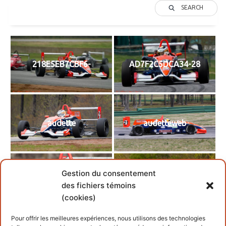
SEARCH
218E5EB7CBF6-
AD7F2C5DCA34-28
audette
audetteweb
Gestion du consentement
audettewin
D037AACDD967-
des fichiers témoins
(cookies)
Pour offrir les meilleures expériences, nous utilisons des technologies