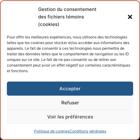
SEARCH
Gestion du consentement
des fichiers témoins
(cookies)
Pour offrir les meilleures expériences, nous utilisons des technologies
2015-09-27 0145
telles que les cookies pour stocker et/ou accéder aux informations des
appareils. Le fait de consentir à ces technologies nous permettra de
traiter des données telles que le comportement de navigation ou les ID
uniques sur ce site. Le fait de ne pas consentir ou de retirer son
consentement peut avoir un effet négatif sur certaines caractéristiques
et fonctions.
Accepter
Copyright © 2026 – Propulsé par
Customify
.
Refuser
Voir les préférences
Politique de cookies
Conditions générales