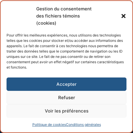
Gestion du consentement
des fichiers témoins
There are no images.
(cookies)
Pour offrir les meilleures expériences, nous utilisons des technologies
telles que les cookies pour stocker et/ou accéder aux informations des
appareils. Le fait de consentir à ces technologies nous permettra de
traiter des données telles que le comportement de navigation ou les ID
uniques sur ce site. Le fait de ne pas consentir ou de retirer son
consentement peut avoir un effet négatif sur certaines caractéristiques
et fonctions.
Copyright © 2026 – Propulsé par
Customify
.
Accepter
Refuser
Voir les préférences
Politique de cookies
Conditions générales