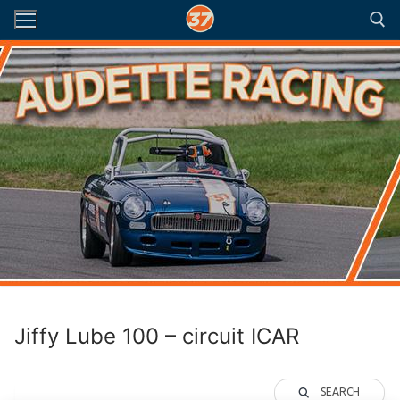
Aller
au
contenu
Rechercher :
Jiffy Lube 100 – circuit ICAR
SEARCH