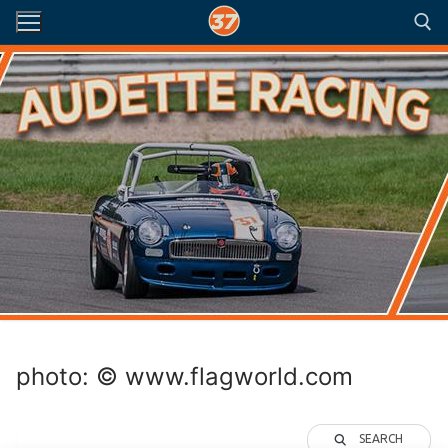
Aller
au
contenu
Rechercher :
photo: © www.flagworld.com
SEARCH