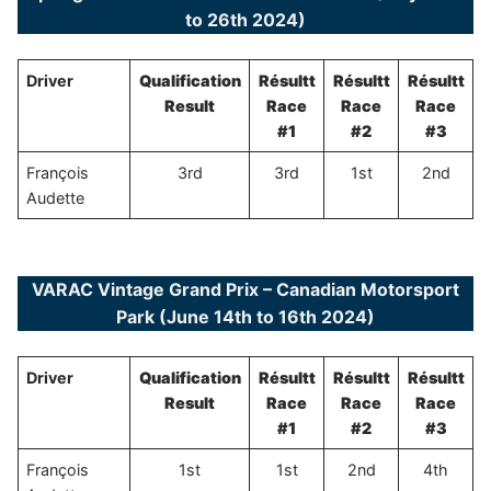
to 26th 2024)
Driver
Qualification
Résultt
Résultt
Résultt
Result
Race
Race
Race
#1
#2
#3
François
3rd
3rd
1st
2nd
Audette
VARAC Vintage Grand Prix – Canadian Motorsport
Park (June 14th to 16th 2024)
Driver
Qualification
Résultt
Résultt
Résultt
Result
Race
Race
Race
#1
#2
#3
François
1st
1st
2nd
4th