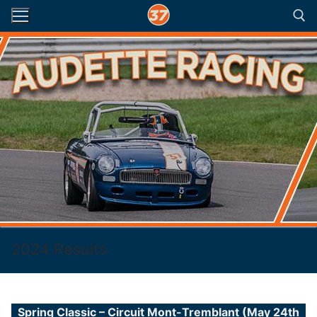
Skip
to
content
Search for:
2024 Results
Spring Classic – Circuit Mont-Tremblant (May 24th