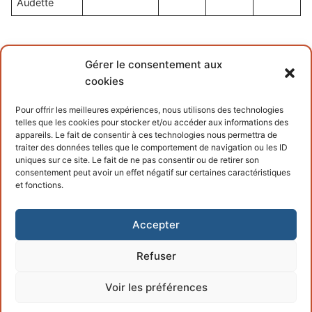
Audette
Peter Jackson Races – Shannonville (July 13th 2024)
Gérer le consentement aux
cookies
Driver
Qualification
Résult
Résult
Pour offrir les meilleures expériences, nous utilisons des technologies
Result
Race #1
Race #2
telles que les cookies pour stocker et/ou accéder aux informations des
appareils. Le fait de consentir à ces technologies nous permettra de
François Audette
1st
1st
1st
traiter des données telles que le comportement de navigation ou les ID
uniques sur ce site. Le fait de ne pas consentir ou de retirer son
consentement peut avoir un effet négatif sur certaines caractéristiques
et fonctions.
Accepter
Refuser
Copyright © 2026 – Powered by
Customify
.
Voir les préférences