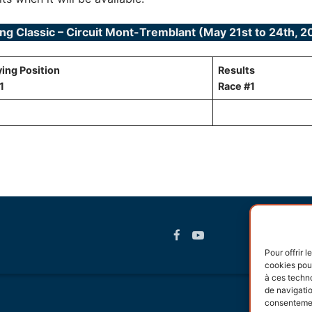
ng Classic – Circuit Mont-Tremblant (May 21st to 24th, 2
ying Position
Results
1
Race #1
Pour offrir 
cookies pour
à ces techn
de navigatio
consentement