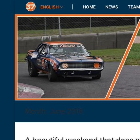
Skip
ENGLISH
|
HOME
NEWS
TEAM
to
content
Month:
June 2018