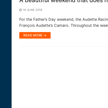
A beautiful weekend that does n
19 JUNE 2018
For the Father’s Day weekend, the Audette Racin
François Audette’s Camaro. Throughout the we
READ MORE →