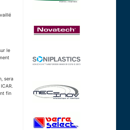
aillé
ur le
ement
n, sera
 ICAR.
nt fin