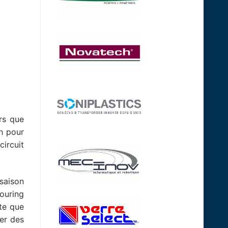
rs que
h pour
ircuit
saison
ouring
rte que
er des