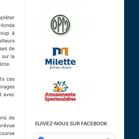
pléter
e Honda
coup à
illeurs
rses de
 sur la
lote.
ts ces
irages
nt avec
ons de
SUIVEZ-NOUS SUR FACEBOOK
 prévue
course