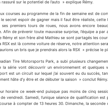
 rassuré sur le potentiel de l’auto » explique Rémy.
 deux courses au programme de la fin de semaine est de com
e secret espoir de gagner mais il faut être réaliste, cett
à ses premiers tours de roues, nous avons encore beau
Afin de prévenir toute mauvaise surprise, l’équipe a par a
e Rémy et son frère aîné Mathieu se sont partagés les cou
La RSX est là comme voiture de réserve, notre attention sera
urions un bris que je prendrais alors la RSX » précise le pi
nadian Tire Motorsports Park, a subi plusieurs changemen
e la série vont découvrir un environnement et quelques v
rt est un circuit sur lequel j’ai souvent eu du succès, ta
ement hâte d’y être et de débuter la saison » conclut Rémy.
ur horaire ce week-end puisque pas moins de cinq sessi
 de vendredi. Samedi, l’unique séance de qualification est
e course à compter de 13 heures 30. Dimanche, la seconde 